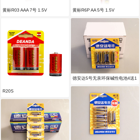
黄标R03 AAA 7号 1.5V
黄标R6P AA 5号 1.5V
德安达5号无汞环保碱性电池4送1
吊卡装
R20S